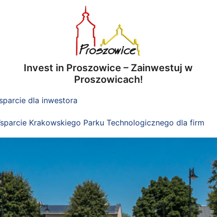
Invest in Proszowice – Zainwestuj w
Proszowicach!
parcie dla inwestora
sparcie Krakowskiego Parku Technologicznego dla firm