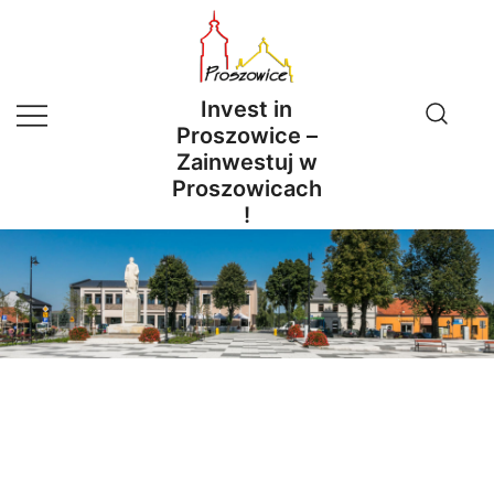
Przejdź
do
treści
Invest in
Proszowice –
Zainwestuj w
Proszowicach
!